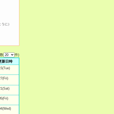
ように）
示数
件)
更新日時
15(Tue)
7(Fri)
21(Sat)
5(Fri)
04(Wed)