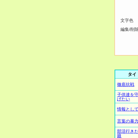
文字色
編集/削
タイ
徹底抗戦
子供達を
げたい
情報とし
言葉の暴
部活行き
娘