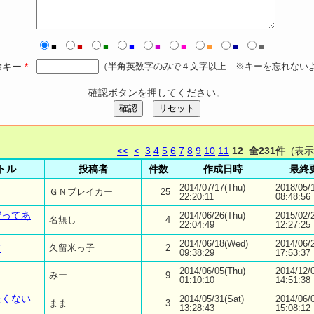
■
■
■
■
■
■
■
■
■
除キー
*
（半角英数字のみで４文字以上 ※キーを忘れない
確認ボタンを押してください。
確認
リセット
<<
<
3
4
5
6
7
8
9
10
11
12
全231件
(表
トル
投稿者
件数
作成日時
最終
2014/07/17(Thu)
2018/05/
ＧＮブレイカー
25
22:20:11
08:48:56
守ってあ
2014/06/26(Thu)
2015/02/2
名無し
4
22:04:49
12:27:25
2014/06/18(Wed)
2014/06/
て
久留米っ子
2
09:38:29
17:53:37
2014/06/05(Thu)
2014/12/0
力
みー
9
01:10:10
14:51:38
たくない
2014/05/31(Sat)
2014/06/
まま
3
13:28:43
15:08:12