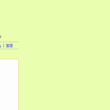
g
る
管理