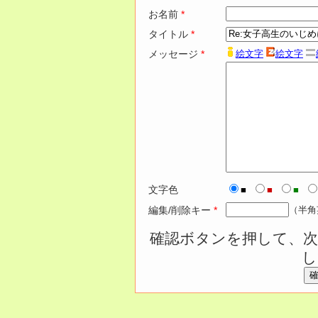
お名前
*
タイトル
*
メッセージ
*
絵文字
絵文字
文字色
■
■
■
編集/削除キー
*
（半角
確認ボタンを押して、次
し