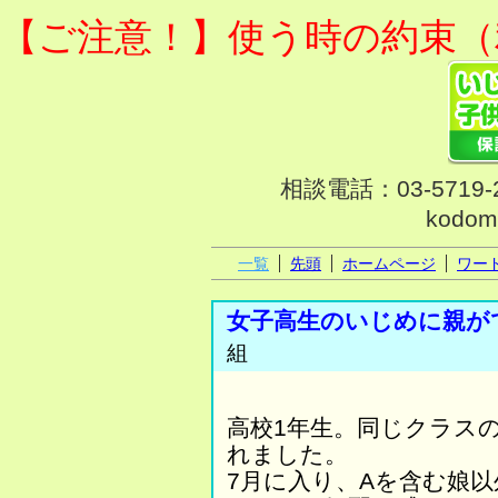
【ご注意！】使う時の約束（
相談電話：03-571
kodom
一覧
先頭
ホームページ
ワー
女子高生のいじめに親が
組
高校1年生。同じクラスの
れました。
7月に入り、Aを含む娘